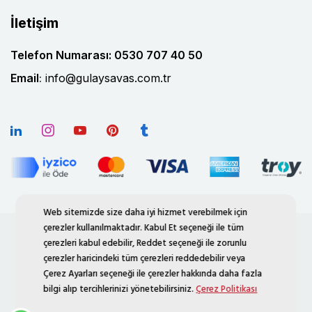
İletişim
Telefon Numarası: 0530 707 40 50
Email
:
info@gulaysavas.com.tr
Web sitemizde size daha iyi hizmet verebilmek için
çerezler kullanılmaktadır. Kabul Et seçeneği ile tüm
çerezleri kabul edebilir, Reddet seçeneği ile zorunlu
Müşteri Yorumlarına İlişkin Aydınlatma Metni
çerezler haricindeki tüm çerezleri reddedebilir veya
KVKK İlgili Kişi Başvuru Formu
Çerez Ayarları seçeneği ile çerezler hakkında daha fazla
İletişim Süreçleri Aydınlatma Metni
Çerez Politikası
bilgi alıp tercihlerinizi yönetebilirsiniz.
Çerez Politikası
Çerez Ayarları