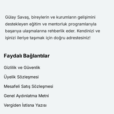
Açık Eğitimler
Gülay Savaş, bireylerin ve kurumların gelişimini
destekleyen eğitim ve mentorluk programlarıyla
eme (Zihin 2.0)
başarıya ulaşmalarına rehberlik eder. Kendinizi ve
işinizi ileriye taşımak için doğru adrestesiniz!
ili Programlama)
mi
Faydalı Bağlantılar
Karmaşık Bir Dünyada
Gizlilik ve Güvenlik
Üyelik Sözleşmesi
ma
Mesafeli Satış Sözleşmesi
Öğrenme
Genel Aydınlatma Metni
an Olmak
Vergiden İstisna Yazısı