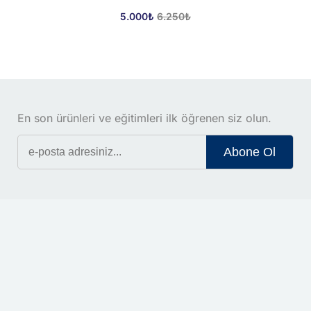
orluk
5.000
₺
6.250
₺
Kaydolmak
stekli Akıllı Yönetim
Zaten bir hesabınız var mı?
Giriş yap
derlik Mentorluğu
rluk
En son ürünleri ve eğitimleri ilk öğrenen siz olun.
leme Mentorluğu
Abone Ol
nlar
mler