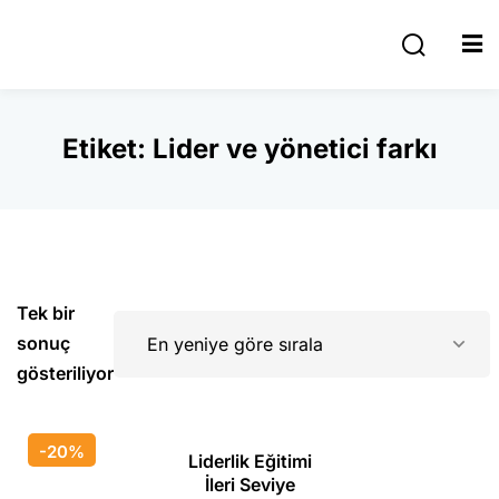
Giriş yap
Kaydolmak
Giriş yap
Etiket:
Lider ve yönetici farkı
Hesabınız yok mu?
Kaydolmak
Tek bir
e Yazıları
sonuç
gösteriliyor
r
Şifrenizi mi kaybettiniz?
Beni hatırla
tekli Sektörel
-20%
lığı
Liderlik Eğitimi
İleri Seviye