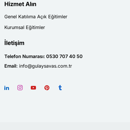
Hizmet Alın
Genel Katılıma Açık Eğitimler
arı
Kurumsal Eğitimler
tik Atölyesi
İletişim
lar
Telefon Numarası: 0530 707 40 50
Email
:
info@gulaysavas.com.tr