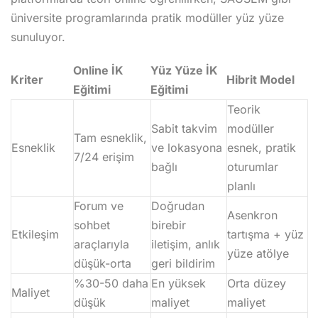
üniversite programlarında pratik modüller yüz yüze
sunuluyor.
Online İK
Yüz Yüze İK
Kriter
Hibrit Model
Eğitimi
Eğitimi
Teorik
Sabit takvim
modüller
Tam esneklik,
Esneklik
ve lokasyona
esnek, pratik
7/24 erişim
bağlı
oturumlar
planlı
Forum ve
Doğrudan
Asenkron
sohbet
birebir
Etkileşim
tartışma + yüz
araçlarıyla
iletişim, anlık
yüze atölye
düşük-orta
geri bildirim
%30-50 daha
En yüksek
Orta düzey
Maliyet
düşük
maliyet
maliyet