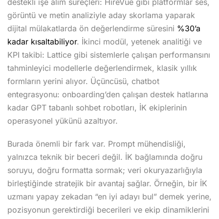
destekli işe alım süreçleri: HireVue gibi platformlar ses,
görüntü ve metin analiziyle aday skorlama yaparak
dijital mülakatlarda ön değerlendirme süresini
%30’a
kadar kısaltabiliyor
. İkinci modül, yetenek analitiği ve
KPI takibi: Lattice gibi sistemlerle çalışan performansını
tahminleyici modellerle değerlendirmek, klasik yıllık
formların yerini alıyor. Üçüncüsü, chatbot
entegrasyonu: onboarding’den çalışan destek hatlarına
kadar GPT tabanlı sohbet robotları, İK ekiplerinin
operasyonel yükünü azaltıyor.
Burada önemli bir fark var. Prompt mühendisliği,
yalnızca teknik bir beceri değil. İK bağlamında doğru
soruyu, doğru formatta sormak; veri okuryazarlığıyla
birleştiğinde stratejik bir avantaj sağlar. Örneğin, bir İK
uzmanı yapay zekadan “en iyi adayı bul” demek yerine,
pozisyonun gerektirdiği becerileri ve ekip dinamiklerini