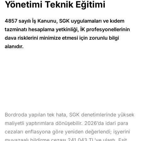
Yönetimi Teknik Eğitimi
4857 sayılı İş Kanunu, SGK uygulamaları ve kıdem
tazminatı hesaplama yetkinliği, İK profesyonellerinin
dava risklerini minimize etmesi için zorunlu bilgi
alanıdır.
Bordroda yapılan tek hata, SGK denetimlerinde yüksek
maliyetli yaptırımlara dönüşebilir. 2026’da idari para
cezaları enflasyona göre yeniden değerlendi; işyerini
muvazaalı bildirme cezası 241.043 TL’ye ulaştı. Eşit