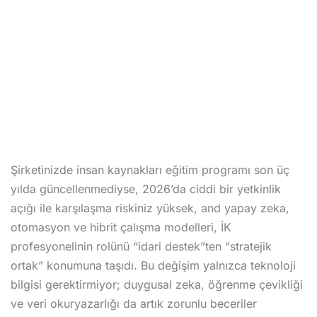
orluk
Kaydolmak
stekli Akıllı Yönetim
Zaten bir hesabınız var mı?
Giriş yap
derlik Mentorluğu
rluk
leme Mentorluğu
Şirketinizde insan kaynakları eğitim programı son üç
yılda güncellenmediyse, 2026’da ciddi bir yetkinlik
açığı ile karşılaşma riskiniz yüksek, and yapay zeka,
otomasyon ve hibrit çalışma modelleri, İK
nlar
profesyonelinin rolünü “idari destek”ten “stratejik
ortak” konumuna taşıdı. Bu değişim yalnızca teknoloji
bilgisi gerektirmiyor; duygusal zeka, öğrenme çevikliği
mler
ve veri okuryazarlığı da artık zorunlu beceriler