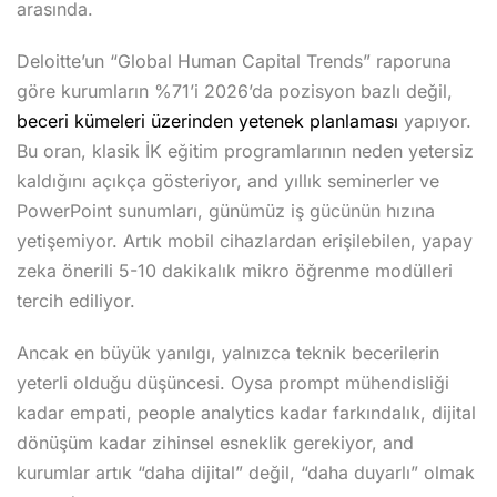
arasında.
Açık Eğitimler
Deloitte’un “Global Human Capital Trends” raporuna
göre kurumların %71’i 2026’da pozisyon bazlı değil,
eme (Zihin 2.0)
beceri kümeleri üzerinden yetenek planlaması
yapıyor.
Bu oran, klasik İK eğitim programlarının neden yetersiz
ili Programlama)
kaldığını açıkça gösteriyor, and yıllık seminerler ve
PowerPoint sunumları, günümüz iş gücünün hızına
mi
yetişemiyor. Artık mobil cihazlardan erişilebilen, yapay
Karmaşık Bir Dünyada
zeka önerili 5-10 dakikalık mikro öğrenme modülleri
tercih ediliyor.
ma
Ancak en büyük yanılgı, yalnızca teknik becerilerin
yeterli olduğu düşüncesi. Oysa prompt mühendisliği
Öğrenme
kadar empati, people analytics kadar farkındalık, dijital
an Olmak
dönüşüm kadar zihinsel esneklik gerekiyor, and
kurumlar artık “daha dijital” değil, “daha duyarlı” olmak