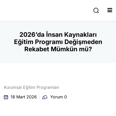
Giriş yap
Kaydolmak
Giriş yap
2026’da İnsan Kaynakları
Hesabınız yok mu?
Kaydolmak
Eğitim Programı Değişmeden
Rekabet Mümkün mü?
e Yazıları
Kurumsal Eğitim Programları
r
Şifrenizi mi kaybettiniz?
Beni hatırla
18 Mart 2026
Yorum 0
tekli Sektörel
lığı