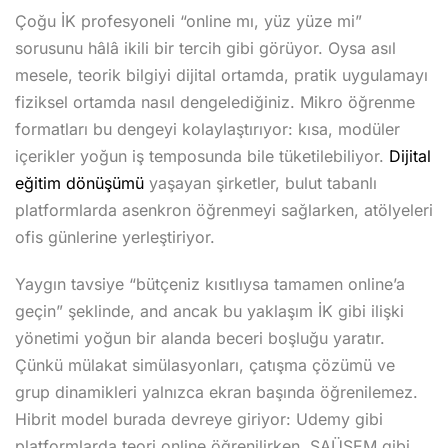
Çoğu İK profesyoneli “online mı, yüz yüze mi”
sorusunu hâlâ ikili bir tercih gibi görüyor. Oysa asıl
mesele, teorik bilgiyi dijital ortamda, pratik uygulamayı
fiziksel ortamda nasıl dengelediğiniz. Mikro öğrenme
formatları bu dengeyi kolaylaştırıyor: kısa, modüler
içerikler yoğun iş temposunda bile tüketilebiliyor.
Dijital
eğitim dönüşümü
yaşayan şirketler, bulut tabanlı
platformlarda asenkron öğrenmeyi sağlarken, atölyeleri
ofis günlerine yerleştiriyor.
Yaygın tavsiye “bütçeniz kısıtlıysa tamamen online’a
geçin” şeklinde, and ancak bu yaklaşım İK gibi ilişki
yönetimi yoğun bir alanda beceri boşluğu yaratır.
Çünkü mülakat simülasyonları, çatışma çözümü ve
grup dinamikleri yalnızca ekran başında öğrenilemez.
Hibrit model burada devreye giriyor: Udemy gibi
platformlarda teori online öğrenilirken, SAÜSEM gibi