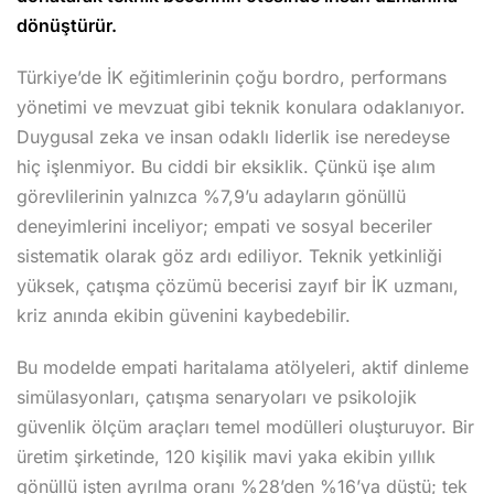
dönüştürür.
Türkiye’de İK eğitimlerinin çoğu bordro, performans
yönetimi ve mevzuat gibi teknik konulara odaklanıyor.
Duygusal zeka ve insan odaklı liderlik ise neredeyse
hiç işlenmiyor. Bu ciddi bir eksiklik. Çünkü işe alım
görevlilerinin yalnızca %7,9’u adayların gönüllü
deneyimlerini inceliyor; empati ve sosyal beceriler
sistematik olarak göz ardı ediliyor. Teknik yetkinliği
yüksek, çatışma çözümü becerisi zayıf bir İK uzmanı,
kriz anında ekibin güvenini kaybedebilir.
Bu modelde empati haritalama atölyeleri, aktif dinleme
simülasyonları, çatışma senaryoları ve psikolojik
güvenlik ölçüm araçları temel modülleri oluşturuyor. Bir
üretim şirketinde, 120 kişilik mavi yaka ekibin yıllık
gönüllü işten ayrılma oranı %28’den %16’ya düştü; tek