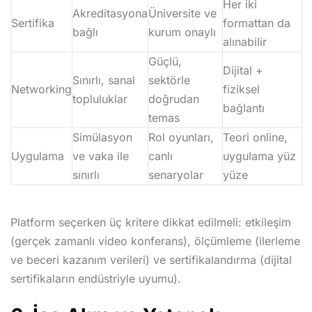
Her iki
Akreditasyona
Üniversite ve
Sertifika
formattan da
bağlı
kurum onaylı
alınabilir
Güçlü,
Dijital +
Sınırlı, sanal
sektörle
Networking
fiziksel
topluluklar
doğrudan
bağlantı
temas
Simülasyon
Rol oyunları,
Teori online,
Uygulama
ve vaka ile
canlı
uygulama yüz
sınırlı
senaryolar
yüze
Platform seçerken üç kritere dikkat edilmeli: etkileşim
(gerçek zamanlı video konferans), ölçümleme (ilerleme
ve beceri kazanım verileri) ve sertifikalandırma (dijital
sertifikaların endüstriyle uyumu).