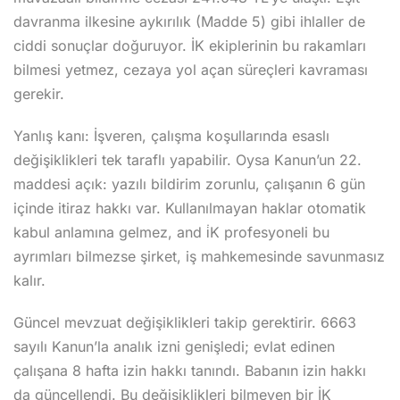
davranma ilkesine aykırılık (Madde 5) gibi ihlaller de
ciddi sonuçlar doğuruyor. İK ekiplerinin bu rakamları
bilmesi yetmez, cezaya yol açan süreçleri kavraması
gerekir.
Yanlış kanı: İşveren, çalışma koşullarında esaslı
değişiklikleri tek taraflı yapabilir. Oysa Kanun’un 22.
maddesi açık: yazılı bildirim zorunlu, çalışanın 6 gün
içinde itiraz hakkı var. Kullanılmayan haklar otomatik
kabul anlamına gelmez, and i̇K profesyoneli bu
ayrımları bilmezse şirket, iş mahkemesinde savunmasız
kalır.
Güncel mevzuat değişiklikleri takip gerektirir. 6663
sayılı Kanun’la analık izni genişledi; evlat edinen
çalışana 8 hafta izin hakkı tanındı. Babanın izin hakkı
da güncellendi. Bu değişiklikleri bilmeyen bir İK