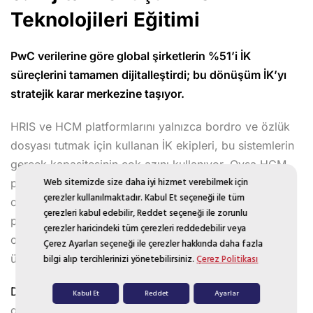
Teknolojileri Eğitimi
PwC verilerine göre global şirketlerin %51’i İK
süreçlerini tamamen dijitalleştirdi; bu dönüşüm İK’yı
stratejik karar merkezine taşıyor.
HRIS ve HCM platformlarını yalnızca bordro ve özlük
dosyası tutmak için kullanan İK ekipleri, bu sistemlerin
gerçek kapasitesinin çok azını kullanıyor. Oysa HCM
Web sitemizde size daha iyi hizmet verebilmek için
platformu doğru yapılandırıldığında, işe alımdan
çerezler kullanılmaktadır. Kabul Et seçeneği ile tüm
onboarding’e, performans takibinden kariyer
çerezleri kabul edebilir, Reddet seçeneği ile zorunlu
planlamasına kadar tüm süreci yönetir. Burada önemli
çerezler haricindeki tüm çerezleri reddedebilir veya
olan, yazılımı satın almak değil, ekibin bu araçları veri
Çerez Ayarları seçeneği ile çerezler hakkında daha fazla
üretecek şekilde kullanabilmesidir.
bilgi alıp tercihlerinizi yönetebilirsiniz.
Çerez Politikası
Dijital dönüşüm süreçleri
İK’da yeni rolleri gündeme
Kabul Et
Reddet
Ayarlar
getiriyor. Geleneksel İK uzmanı profili yerini “People