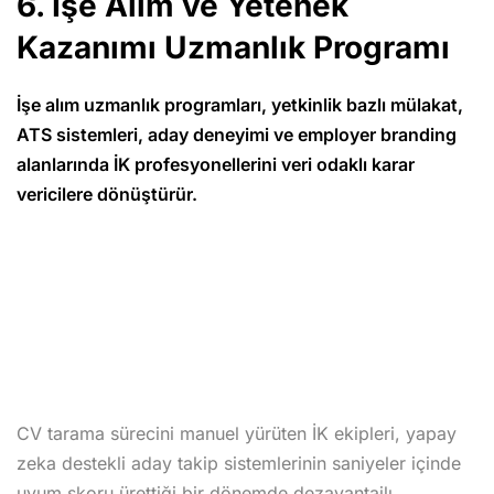
6. İşe Alım ve Yetenek
Kazanımı Uzmanlık Programı
İşe alım uzmanlık programları, yetkinlik bazlı mülakat,
ATS sistemleri, aday deneyimi ve employer branding
alanlarında İK profesyonellerini veri odaklı karar
vericilere dönüştürür.
CV tarama sürecini manuel yürüten İK ekipleri, yapay
zeka destekli aday takip sistemlerinin saniyeler içinde
uyum skoru ürettiği bir dönemde dezavantajlı