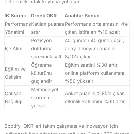
belirlemek odak kaybına yol açar.
İK Süreci
Örnek OKR
Anahtar Sonuç
Performans
Katılım puanını
Performans ortalamasını 4’e
Yönetimi
artır
çıkar, istifaları %10 azalt
Pozisyon
45 günden 40 güne düşür,
İşe Alım
doldurma
aday deneyimi puanını
süresini kısalt
8/10’a çıkar
Öğrenme
Eğitim saatini %30 artır,
Eğitim ve
kültürünü
online platform kullanımını
Gelişim
güçlendir
%50 yükselt
Memnuniyet
Çalışan
Anket puanını %85’e çıkar,
skorunu
Bağlılığı
etkinlik katılımını %60 artır
yükselt
Spotify, OKR’leri takım çalışması ve inovasyon için