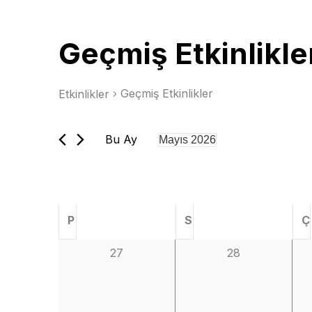
Geçmiş Etkinlikle
Geçmiş Etkinlikler
Etkinlikler
Bu Ay
Mayıs 2026
Tarih
seç.
E
P
S
Ç
t
0
0
27
28
etkinlik,
etkinlik,
k