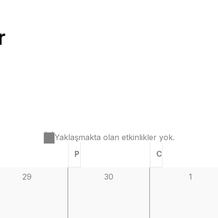
r
Şifrenizi mi kaybettiniz?
Beni hatırla
Yaklaşmakta olan etkinlikler yok.
Notice
P
C
0
0
0
29
30
1
etkinlik,
etkinlik,
etkinlik,