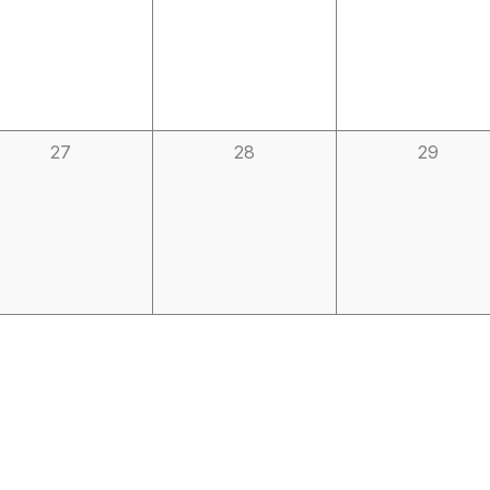
0
0
0
27
28
29
etkinlik,
etkinlik,
etkinlik,