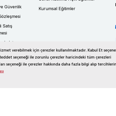
 ve Güvenlik
Kurumsal Eğitimler
Sözleşmesi
i Satış
mesi
Aydınlatma
izmet verebilmek için çerezler kullanılmaktadır. Kabul Et seçeneğ
 Reddet seçeneği ile zorunlu çerezler haricindeki tüm çerezleri
n İstisna Yazısı
rı seçeneği ile çerezler hakkında daha fazla bilgi alıp tercihlerin
ası
 İlgili Kişi Başvuru Formu
İletişim Süreçleri Aydınlatma Metn
AŞ. | Bütün Hakları Saklıdır. |
alikaptan.net
Tarafından Yapı