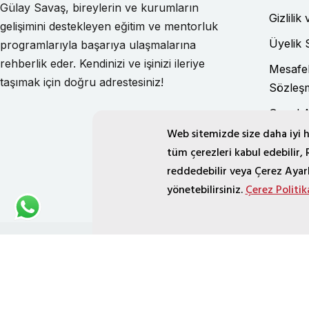
Gülay Savaş, bireylerin ve kurumların
Gizlilik
gelişimini destekleyen eğitim ve mentorluk
Üyelik 
programlarıyla başarıya ulaşmalarına
rehberlik eder. Kendinizi ve işinizi ileriye
Mesafel
taşımak için doğru adrestesiniz!
Sözleş
Genel 
Web sitemizde size daha iyi h
Metni
tüm çerezleri kabul edebilir,
Vergide
reddedebilir veya Çerez Ayarla
yönetebilirsiniz.
Çerez Politik
Müşteri Yorumlarına İlişkin Aydınlatma Metni
KVKK
© 2025 Dr. Müh. Gülay SAV