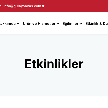
a: info@gulaysavas.com.tr
akkımda
Ürün ve Hizmetler
Eğitimler
Etkinlik & D
Giriş yap
Kaydolmak
Etkinlikler
Giriş yap
Hesabınız yok mu?
Kaydolmak