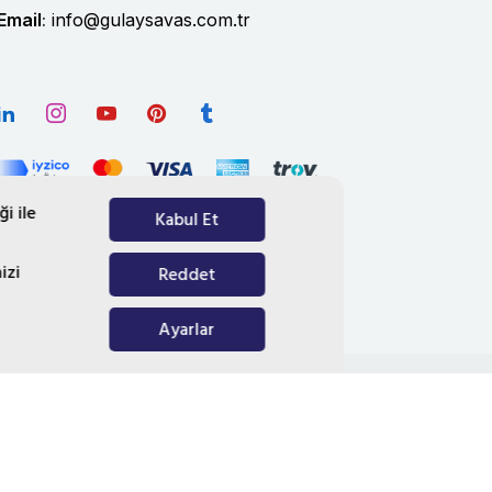
Email
:
info@gulaysavas.com.tr
i ile
Kabul Et
izi
Reddet
Ayarlar
i
Çerez Politikası
Çerez Ayarları
lmıştır.